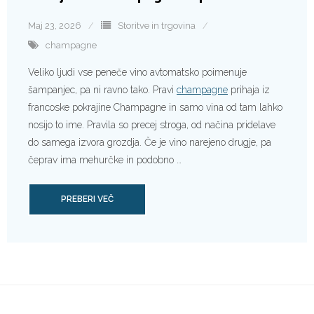
Maj 23, 2026
Storitve in trgovina
champagne
Veliko ljudi vse peneče vino avtomatsko poimenuje
šampanjec, pa ni ravno tako. Pravi
champagne
prihaja iz
francoske pokrajine Champagne in samo vina od tam lahko
nosijo to ime. Pravila so precej stroga, od načina pridelave
do samega izvora grozdja. Če je vino narejeno drugje, pa
čeprav ima mehurčke in podobno …
PREBERI VEČ