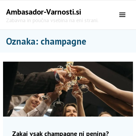
Skip
Ambasador-Varnosti.si
to
content
Zabavna in poučna vsebina na eni strani.
Oznaka:
champagne
Zakaj vsak champagne ni penina?