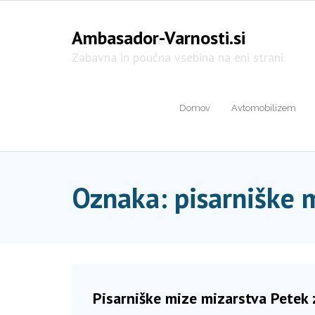
Skip
to
Ambasador-Varnosti.si
content
Zabavna in poučna vsebina na eni strani.
Domov
Avtomobilizem
Oznaka:
pisarniške 
Pisarniške mize mizarstva Petek 