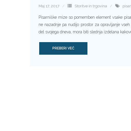
Maj 17, 2017
Storitve in trgovina
pisa
Pisarniške mize so pomemben element vsake pisarn
ne nazadnje pa nudijo prostor za opravljanje vseh d
del svojega dneva, mora biti slednja izdelana kako
PREBERI VEČ