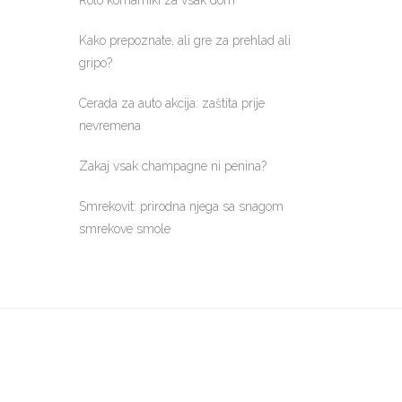
Rolo komarniki za vsak dom
Kako prepoznate, ali gre za prehlad ali
gripo?
Cerada za auto akcija: zaštita prije
nevremena
Zakaj vsak champagne ni penina?
Smrekovit: prirodna njega sa snagom
smrekove smole