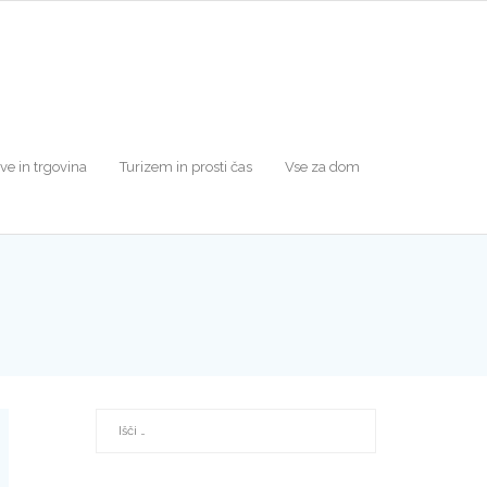
tve in trgovina
Turizem in prosti čas
Vse za dom