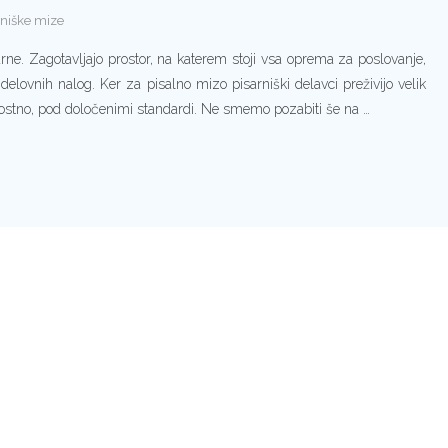
rniške mize
e. Zagotavljajo prostor, na katerem stoji vsa oprema za poslovanje,
elovnih nalog. Ker za pisalno mizo pisarniški delavci preživijo velik
vostno, pod določenimi standardi. Ne smemo pozabiti še na …