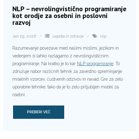
NLP – nevrolingvistično programiranje
kot orodje za osebni in poslovni
razvoj
Jan 29, 2026
Lepota in zdravje
nlp
Razumevanje povezave med našimi mislimi, jezikom in
vedenjem si lahko razlagamo z nevrolingvističnim
programiranje. Na kratko je to kar
NLP programiranje
. To
združuje nabor različnih tehnik za zavestno spreminjanje
miselnih vzorcev, čustvenih odzivov in navad. Gre za zelo
uporabne tehnike, tako da je to zelo priljubljen model za
osebni …
PREBERI VEČ