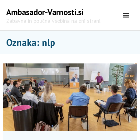
Skip
Ambasador-Varnosti.si
to
content
Zabavna in poučna vsebina na eni strani.
Oznaka:
nlp