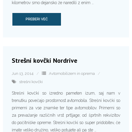
kilometrov smo dejansko že naredili z enim …
PREBERI VEČ
Strešni kovčki Nordrive
Jun 13, 2014
Avtomobilizem in oprema
strešni kovčki
Strešni kovčki so izredno pameten izum, saj nam v
trenutku povečajo prostornost avtomobila. Strešni kovčki so
primerni za vse znamke ter tipe avtomobilov. Primerni so
za prevažanje različnih vrst prtljage; od šprtnih rekvizitov
do počitniške opreme. Strešni kovčki so super pridobitev, če
imate veliko družino, veliko potujete ali pa ste …