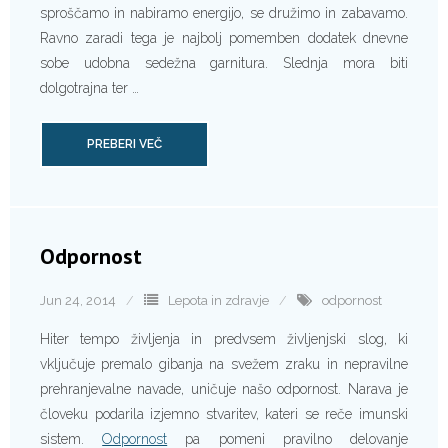
sproščamo in nabiramo energijo, se družimo in zabavamo.
Ravno zaradi tega je najbolj pomemben dodatek dnevne
sobe udobna sedežna garnitura. Slednja mora biti
dolgotrajna ter …
PREBERI VEČ
Odpornost
Jun 24, 2014
Lepota in zdravje
odpornost
Hiter tempo življenja in predvsem življenjski slog, ki
vključuje premalo gibanja na svežem zraku in nepravilne
prehranjevalne navade, uničuje našo odpornost. Narava je
človeku podarila izjemno stvaritev, kateri se reče imunski
sistem.
Odpornost
pa pomeni pravilno delovanje