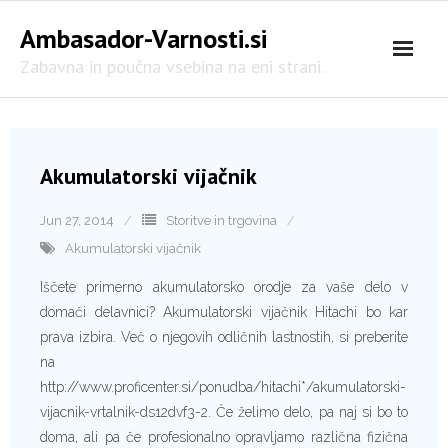
Skip
Ambasador-Varnosti.si
to
content
Zabavna in poučna vsebina na eni strani.
Akumulatorski vijačnik
Jun 27, 2014
Storitve in trgovina
Akumulatorski vijačnik
Iščete primerno akumulatorsko orodje za vaše delo v
domači delavnici? Akumulatorski vijačnik Hitachi bo kar
prava izbira. Več o njegovih odličnih lastnostih, si preberite
na
http://www.proficenter.si/ponudba/hitachi*/akumulatorski-
vijacnik-vrtalnik-ds12dvf3-2. Če želimo delo, pa naj si bo to
doma, ali pa če profesionalno opravljamo različna fizična