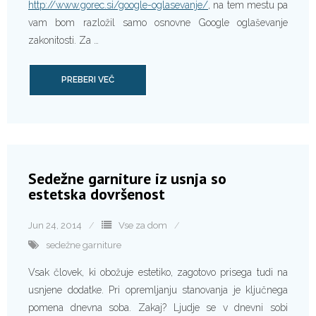
http://www.gorec.si/google-oglasevanje/
, na tem mestu pa
vam bom razložil samo osnovne Google oglaševanje
zakonitosti. Za …
PREBERI VEČ
Sedežne garniture iz usnja so
estetska dovršenost
Jun 24, 2014
Vse za dom
sedežne garniture
Vsak človek, ki obožuje estetiko, zagotovo prisega tudi na
usnjene dodatke. Pri opremljanju stanovanja je ključnega
pomena dnevna soba. Zakaj? Ljudje se v dnevni sobi