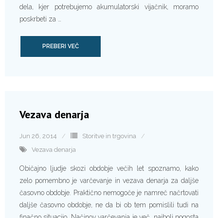
dela, kjer potrebujemo akumulatorski vijačnik, moramo
poskrbeti za …
PREBERI VEČ
Vezava denarja
Jun 26, 2014
Storitve in trgovina
Vezava denarja
Običajno ljudje skozi obdobje večih let spoznamo, kako
zelo pomembno je varčevanje in vezava denarja za daljše
časovno obdobje. Praktično nemogoče je namreč načrtovati
daljše časovno obdobje, ne da bi ob tem pomislili tudi na
finačno situacijo. Načinov varčevanja je več, najbolj pogosta