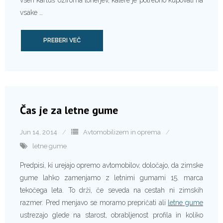
vseh kartuš oziroma tonerjev, katere je potrebno kupovati na
vsake …
PREBERI VEČ
Čas je za letne gume
Jun 14, 2014
Avtomobilizem in oprema
letne gume
Predpisi, ki urejajo opremo avtomobilov, določajo, da zimske
gume lahko zamenjamo z letnimi gumami 15. marca
tekočega leta. To drži, če seveda na cestah ni zimskih
razmer. Pred menjavo se moramo prepričati ali
letne gume
ustrezajo glede na starost, obrabljenost profila in koliko